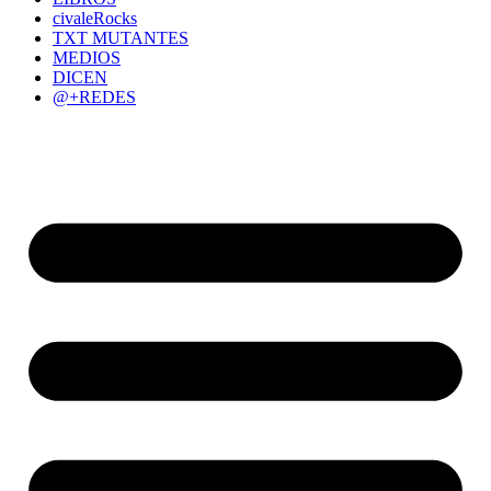
civaleRocks
TXT MUTANTES
MEDIOS
DICEN
@+REDES