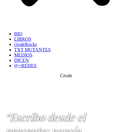
BIO
LIBROS
civaleRocks
TXT MUTANTES
MEDIOS
DICEN
@+REDES
Civale
“Escribo desde el
presente: poesía,