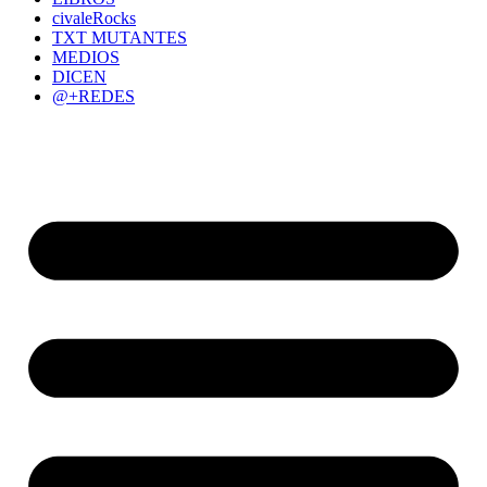
civaleRocks
TXT MUTANTES
MEDIOS
DICEN
@+REDES