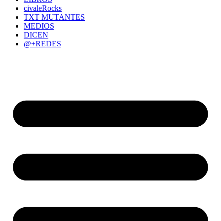
civaleRocks
TXT MUTANTES
MEDIOS
DICEN
@+REDES