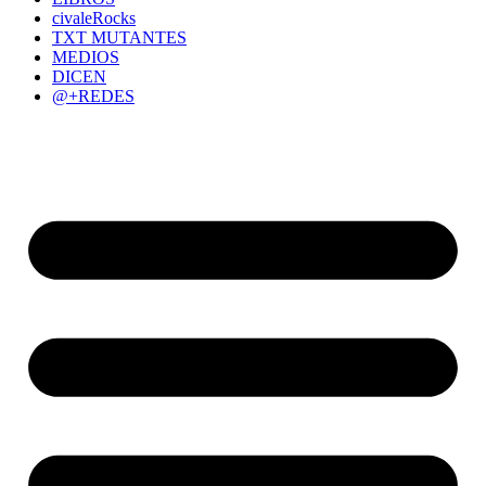
civaleRocks
TXT MUTANTES
MEDIOS
DICEN
@+REDES