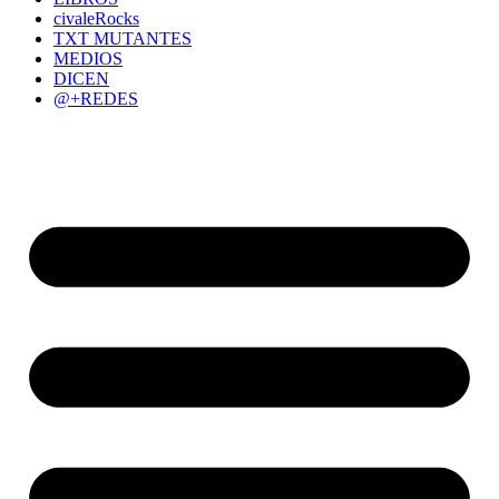
civaleRocks
TXT MUTANTES
MEDIOS
DICEN
@+REDES