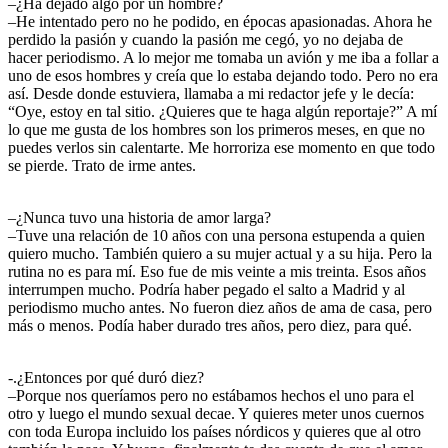
–¿Ha dejado algo por un hombre?
–He intentado pero no he podido, en épocas apasionadas. Ahora he
perdido la pasión y cuando la pasión me cegó, yo no dejaba de
hacer periodismo. A lo mejor me tomaba un avión y me iba a follar a
uno de esos hombres y creía que lo estaba dejando todo. Pero no era
así. Desde donde estuviera, llamaba a mi redactor jefe y le decía:
“Oye, estoy en tal sitio. ¿Quieres que te haga algún reportaje?” A mí
lo que me gusta de los hombres son los primeros meses, en que no
puedes verlos sin calentarte. Me horroriza ese momento en que todo
se pierde. Trato de irme antes.
–¿Nunca tuvo una historia de amor larga?
–Tuve una relación de 10 años con una persona estupenda a quien
quiero mucho. También quiero a su mujer actual y a su hija. Pero la
rutina no es para mí. Eso fue de mis veinte a mis treinta. Esos años
interrumpen mucho. Podría haber pegado el salto a Madrid y al
periodismo mucho antes. No fueron diez años de ama de casa, pero
más o menos. Podía haber durado tres años, pero diez, para qué.
-.¿Entonces por qué duró diez?
–Porque nos queríamos pero no estábamos hechos el uno para el
otro y luego el mundo sexual decae. Y quieres meter unos cuernos
con toda Europa incluido los países nórdicos y quieres que al otro