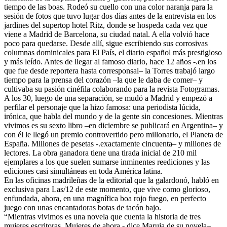
tiempo de las boas. Rodeó su cuello con una color naranja para la
sesión de fotos que tuvo lugar dos días antes de la entrevista en los
jardines del supertop hotel Ritz, donde se hospeda cada vez que
viene a Madrid de Barcelona, su ciudad natal. A ella volvió hace
poco para quedarse. Desde allí, sigue escribiendo sus corrosivas
columnas dominicales para El País, el diario español más prestigioso
y más leído. Antes de llegar al famoso diario, hace 12 años -.en los
que fue desde reportera hasta corresponsal– la Torres trabajó largo
tiempo para la prensa del corazón –la que le daba de comer– y
cultivaba su pasión cinéfila colaborando para la revista Fotogramas.
A los 30, luego de una separación, se mudó a Madrid y empezó a
perfilar el personaje que la hizo famosa: una periodista lúcida,
irónica, que habla del mundo y de la gente sin concesiones. Mientras
vivimos es su sexto libro –en diciembre se publicará en Argentina– y
con él le llegó un premio controvertido pero millonario, el Planeta de
España. Millones de pesetas -.exactamente cincuenta– y millones de
lectores. La obra ganadora tiene una tirada inicial de 210 mil
ejemplares a los que suelen sumarse inminentes reediciones y las
ediciones casi simultáneas en toda América latina.
En las oficinas madrileñas de la editorial que la galardonó, habló en
exclusiva para Las/12 de este momento, que vive como glorioso,
enfundada, ahora, en una magnífica boa rojo fuego, en perfecto
juego con unas encantadoras botas de tacón bajo.
“Mientras vivimos es una novela que cuenta la historia de tres
mujeres escritoras. Mujeres de ahora -.dice Maruja de su novela–