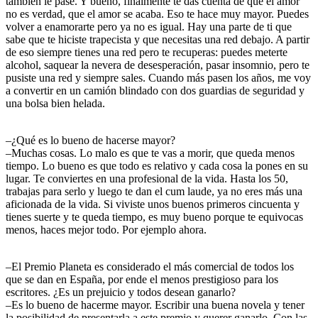
también le pase. Y bueno, finalmente te das cuenta de que el amor
no es verdad, que el amor se acaba. Eso te hace muy mayor. Puedes
volver a enamorarte pero ya no es igual. Hay una parte de ti que
sabe que te hiciste trapecista y que necesitas una red debajo. A partir
de eso siempre tienes una red pero te recuperas: puedes meterte
alcohol, saquear la nevera de desesperación, pasar insomnio, pero te
pusiste una red y siempre sales. Cuando más pasen los años, me voy
a convertir en un camión blindado con dos guardias de seguridad y
una bolsa bien helada.
–¿Qué es lo bueno de hacerse mayor?
–Muchas cosas. Lo malo es que te vas a morir, que queda menos
tiempo. Lo bueno es que todo es relativo y cada cosa la pones en su
lugar. Te conviertes en una profesional de la vida. Hasta los 50,
trabajas para serlo y luego te dan el cum laude, ya no eres más una
aficionada de la vida. Si viviste unos buenos primeros cincuenta y
tienes suerte y te queda tiempo, es muy bueno porque te equivocas
menos, haces mejor todo. Por ejemplo ahora.
–El Premio Planeta es considerado el más comercial de todos los
que se dan en España, por ende el menos prestigioso para los
escritores. ¿Es un prejuicio y todos desean ganarlo?
–Es lo bueno de hacerme mayor. Escribir una buena novela y tener
la posibilidad de presentarla a este premio y querer ganarlo. Con las