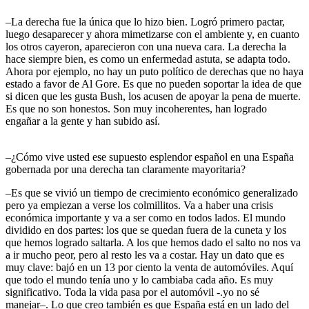
–La derecha fue la única que lo hizo bien. Logró primero pactar,
luego desaparecer y ahora mimetizarse con el ambiente y, en cuanto
los otros cayeron, aparecieron con una nueva cara. La derecha la
hace siempre bien, es como un enfermedad astuta, se adapta todo.
Ahora por ejemplo, no hay un puto político de derechas que no haya
estado a favor de Al Gore. Es que no pueden soportar la idea de que
si dicen que les gusta Bush, los acusen de apoyar la pena de muerte.
Es que no son honestos. Son muy incoherentes, han logrado
engañar a la gente y han subido así.
–¿Cómo vive usted ese supuesto esplendor español en una España
gobernada por una derecha tan claramente mayoritaria?
–Es que se vivió un tiempo de crecimiento económico generalizado
pero ya empiezan a verse los colmillitos. Va a haber una crisis
económica importante y va a ser como en todos lados. El mundo
dividido en dos partes: los que se quedan fuera de la cuneta y los
que hemos logrado saltarla. A los que hemos dado el salto no nos va
a ir mucho peor, pero al resto les va a costar. Hay un dato que es
muy clave: bajó en un 13 por ciento la venta de automóviles. Aquí
que todo el mundo tenía uno y lo cambiaba cada año. Es muy
significativo. Toda la vida pasa por el automóvil -.yo no sé
manejar–. Lo que creo también es que España está en un lado del