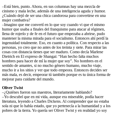
–Está bien, punto. Ahora, en sus columnas hay una mezcla de
cinismo y mala leche, además de una inteligencia aguda y humor.
¿Cuándo dejó de ser una chica candorosa para convertirse en una
mujer combativa?
–Imagino que me convertí en lo que soy cuando vi que el mismo
humor que usaba a finales del franquismo para atacar al régimen,
llena de rojerío y de fe en el futuro que empezaba a abrirse, pudo
mantener la misma mirada para el socialismo. Entonces ahí perdí la
ingenuidad totalmente. Eso, en cuanto a política. Con respecto a las
personas, yo creo que no antes de los treinta y siete. Para mirar las
cosas con distancia tienes que ser maduro. Como decía Marlene
Dietrich en El expreso de Shangai: “Han hecho falta muchos
hombres para hacer de mí la mujer que soy”. No hombres en el
sentido de amantes, si no mucho género humano, mucho viaje,
mucho ir a los sitios y ver que todo empeora. Entonces decides ser
más mala, es decir, empeorar tú también porque es tu única forma de
mejorar para cuidarte del mundo.
Oliver Twist
–¿Quiénes fueron sus maestros, literariamente hablando?
–Yo descubrí que en mi vida, aunque era miserable, podía hacer
literatura, leyendo a Charles Dickens. Al comprender que no estaba
sola ni que lo había estado, que yo pertenecía a la humanidad y a los
pobres de la tierra. Yo quería ser Oliver Twist y en realidad yo soy