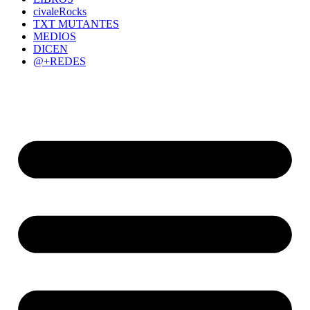
civaleRocks
TXT MUTANTES
MEDIOS
DICEN
@+REDES