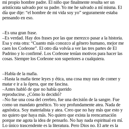
mi propio hombre padre. El niño que finalmente resulta ser un
aristócrata salvado por su padre. Yo me he salvado a mí misma. El
día que dije: “el hombre de mi vida soy yo” seguramente estaba
pensando en eso.
–Es una gran frase.
–Es verdad. Hay dos frases por las que merezco pasar a la historia.
Esa y esta otra: “Cuanto más conozco al género humano, mejor me
caen los Corleone”. El otro día volvía a ver las tres partes de El
Padrino y lo confirmé. Los Corleone tenían motivos para hacer las
cosas. Siempre los Corleone son superiores a cualquiera.
–Habla de la mafia.
–Hasta la mafia tiene leyes y ética, una cosa muy rara de comer y
matar e ir a la ópera, que me fascina.
–Antes habló de que no había querido
reproducirse. ¿Cómo lo decidió?
–No fue una cosa del cerebro, fue una decisión de la sangre. Fue
como un mandato genético. Yo soy profundamente atea. Nada de
agnóstica. Soy materialista y atea. Creo que no hay más que esto y
no quiero que haya más. No quiero que exista la reencarnación
porque me agota la idea de pensarlo. No hay nada espiritual en mí.
Lo único trascendente es la literatura. Pero Dios no. El arte es la