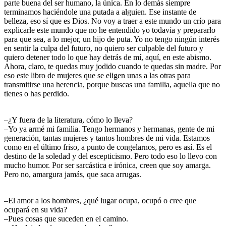
parte buena del ser humano, la única. En lo demás siempre
terminamos haciéndole una putada a alguien. Ese instante de
belleza, eso sí que es Dios. No voy a traer a este mundo un crío para
explicarle este mundo que no he entendido yo todavía y prepararlo
para que sea, a lo mejor, un hijo de puta. Yo no tengo ningún interés
en sentir la culpa del futuro, no quiero ser culpable del futuro y
quiero detener todo lo que hay detrás de mí, aquí, en este abismo.
Ahora, claro, te quedas muy jodido cuando te quedas sin madre. Por
eso este libro de mujeres que se eligen unas a las otras para
transmitirse una herencia, porque buscas una familia, aquella que no
tienes o has perdido.
–¿Y fuera de la literatura, cómo lo lleva?
–Yo ya armé mi familia. Tengo hermanos y hermanas, gente de mi
generación, tantas mujeres y tantos hombres de mi vida. Estamos
como en el último friso, a punto de congelarnos, pero es así. Es el
destino de la soledad y del escepticismo. Pero todo eso lo llevo con
mucho humor. Por ser sarcástica e irónica, creen que soy amarga.
Pero no, amargura jamás, que saca arrugas.
–El amor a los hombres, ¿qué lugar ocupa, ocupó o cree que
ocupará en su vida?
–Pues cosas que suceden en el camino.