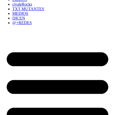
civaleRocks
TXT MUTANTES
MEDIOS
DICEN
@+REDES