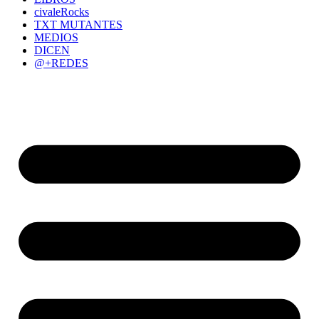
civaleRocks
TXT MUTANTES
MEDIOS
DICEN
@+REDES