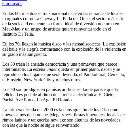
Goodreads
En los 60, mientras el rock nacional nace en las entrañas de locales
marginales como La Cueva y La Perla del Once, el sector más chic
de la sociedad encuentra su forma ideal de diversión nocturna en
Mau-Mau y un grupo de artistas quiere reinventar todo en el
Instituto Di Tella.
En los 70, llegan la música disco y las megadiscotecas. La explosión
del baile y la alegría contrastando con la explosión de la violencia en
su grado más sangriento.
Los 80 traen la ansiada democracia y una primavera que parece
interminable. La escena
under
queda en primer plano, nacen y se
reproducen los lugares que serán leyenda: el Parakultural, Cemento,
el Einstein, New York City y muchos otros.
Los 90 son pródigos en paraísos artificiales donde parece que la
felicidad es posible al ritmo de la música electrónica: El Cielo,
Pachá, Ave Porco, La Age, El Dorado.
La primera década del 2000 es la consagración de los DJs como
nuevos amos de la noche. Mega
raves
, fiestas itinerantes, locales de
ritmos latinos y tanguerías new age son algunas de las novedades
con las que la noche se sigue reinventando.