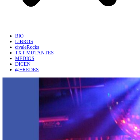
BIO
LIBROS
civaleRocks
TXT MUTANTES
MEDIOS
DICEN
@+REDES