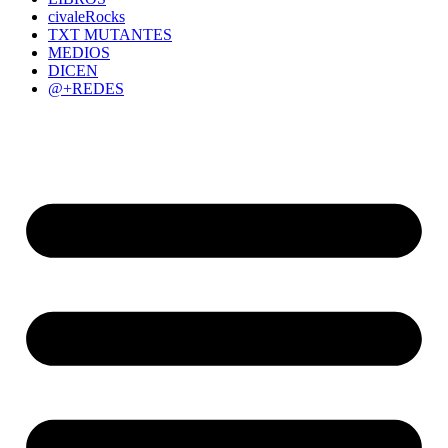
civaleRocks
TXT MUTANTES
MEDIOS
DICEN
@+REDES