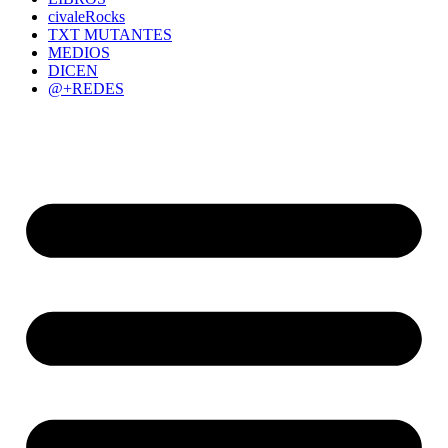
civaleRocks
TXT MUTANTES
MEDIOS
DICEN
@+REDES