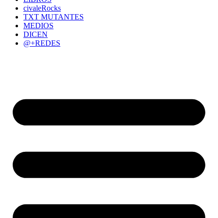
civaleRocks
TXT MUTANTES
MEDIOS
DICEN
@+REDES