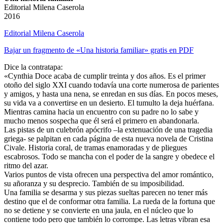
Editorial Milena Caserola
2016
Editorial Milena Caserola
Bajar un fragmento de «Una historia familiar» gratis en PDF
Dice la contratapa:
«Cynthia Doce acaba de cumplir treinta y dos años. Es el primer
otoño del siglo XXI cuando todavía una corte numerosa de parientes
y amigos, y hasta una nena, se enredan en sus días. En pocos meses,
su vida va a convertirse en un desierto. El tumulto la deja huérfana.
Mientras camina hacia un encuentro con su padre no lo sabe y
mucho menos sospecha que él será el primero en abandonarla.
Las pistas de un culebrón apócrifo –la extenuación de una tragedia
griega- se palpitan en cada página de esta nueva novela de Cristina
Civale. Historia coral, de tramas enamoradas y de pliegues
escabrosos. Todo se mancha con el poder de la sangre y obedece el
ritmo del azar.
Varios puntos de vista ofrecen una perspectiva del amor romántico,
su añoranza y su desprecio. También de su imposibilidad.
Una familia se desarma y sus piezas sueltas parecen no tener más
destino que el de conformar otra familia. La rueda de la fortuna que
no se detiene y se convierte en una jaula, en el núcleo que lo
contiene todo pero que también lo corrompe. Las letras vibran esa