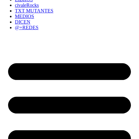
civaleRocks
TXT MUTANTES
MEDIOS
DICEN
@+REDES